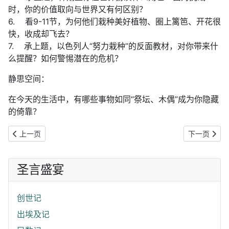
时，你的价值取向与世界又有何区别？
6. 看9-11节，为何他们栽种美好植物、圈上篱笆、开花很
快，收成却飞去？
7. 承上题，以色列人“努力栽种”的反面教材，对你带来什
么提醒？如何警惕潜在的危机？
静思空间：
在今天的生活中，有哪些事物如同“祭坛、木偶”成为你隐藏
的倚靠？
上一篇文章: 《圣言盛宴》以赛亚书（27）跨海献礼物：你听见吗？列邦
下一篇文章:
上一页
下一页
圣言盛宴
创世记
出埃及记