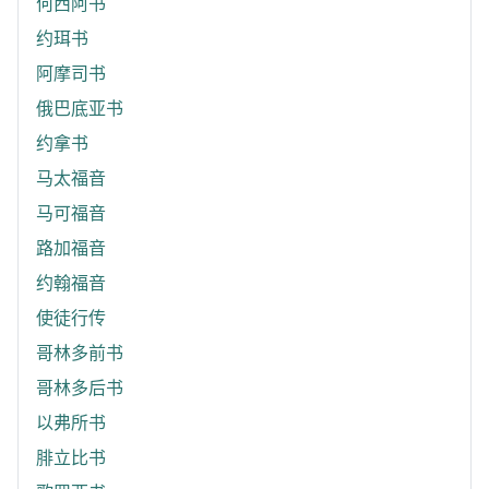
何西阿书
约珥书
阿摩司书
俄巴底亚书
约拿书
马太福音
马可福音
路加福音
约翰福音
使徒行传
哥林多前书
哥林多后书
以弗所书
腓立比书