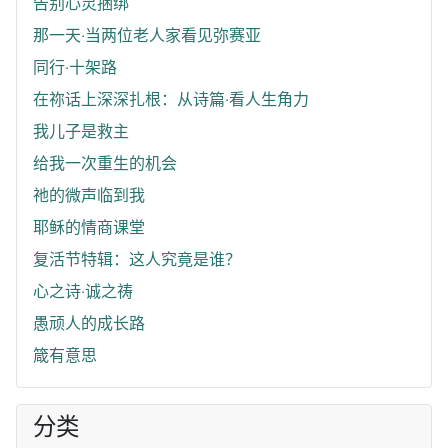
告别心灵捆绑
那一天‧当两位老人家看见弥赛亚
同行‧十架路
在祢话上深深扎根：从诗篇‧看人生角力
我儿子是救主
给我一次重生的机会
祂的微声临到我
耶稣的情商课堂
复活节特辑：这人究竟是谁？
心之诗‧诚之祷
愚顽人的成长路
箴有意思
分类