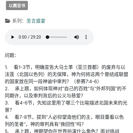
以赛亚书
文章信息
系列：
圣言盛宴
问题：
1. 看1-3节，明确宣告大马士革（亚兰首都）的废弃与以
法莲（北国以色列）的无保障，神为何将这两个曾结成联盟
的国家放在同一段神谕中审判？（参赛7:4-6）
2. 承上题，如何体现神对“自己的百姓”与“外邦列国”的不
同期许，以及审判背后的公义与慈爱？
3. 看4-6节，先知这里用了哪三个比喻描述北国未来的光
景？
4. 看7-8节，提到“人必仰望造他们的主，眼目重看以色
列的圣者”，神的审判具有“挽回性”吗？
5. 承上题，神期望你在世界扮演什么角色？面对挑战