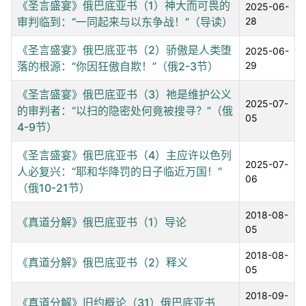
《圣言盛宴》俄巴底亚书（1）神大而可畏的
2025-06-
审判临到：“一同起来与以东争战！”（导读）
28
《圣言盛宴》俄巴底亚书（2）骄傲是人类堕
2025-06-
落的根源：“你因狂傲自欺！”（俄2-3节）
29
《圣言盛宴》俄巴底亚书（3）祂是维护公义
2025-07-
的审判者：“以扫的隐密处何竟被搜寻？”（俄
05
4-9节）
《圣言盛宴》俄巴底亚书（4）主应许以色列
2025-07-
人必复兴：“耶和华降罚的日子临近万国！”
06
（俄10-21节）
2018-08-
《真道分解》俄巴底亚书（1）导论
05
2018-08-
《真道分解》俄巴底亚书（2）释义
05
2018-09-
《真道分解》旧约概论（31）俄巴底亚书