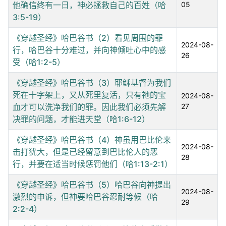
他确信终有一日，神必拯救自己的百姓（哈
05
3:5-19）
《穿越圣经》哈巴谷书（2）看见周围的罪
2024-08-
行，哈巴谷十分难过，并向神倾吐心中的感
26
受（哈1:2-5）
《穿越圣经》哈巴谷书（3）耶稣基督为我们
死在十字架上，又从死里复活，只有祂的宝
2024-08-
血才可以洗净我们的罪。因此我们必须先解
27
决罪的问题，才能进天堂（哈1:6-12）
《穿越圣经》哈巴谷书（4）神虽用巴比伦来
2024-08-
击打犹大，但是已经留意到巴比伦人的恶
28
行，并要在适当时候惩罚他们（哈1:13-2:1）
《穿越圣经》哈巴谷书（5）哈巴谷向神提出
2024-08-
激烈的申诉，但神要哈巴谷忍耐等候（哈
29
2:2-4）