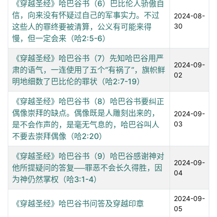
《穿越圣经》哈巴谷书（6）巴比伦人骄傲自
信，向来没有怀疑过自己的军事实力。不过
2024-08-
这些人的罪终要被清算，公义有可能来得
30
慢，但一定会来（哈2:5-6）
《穿越圣经》哈巴谷书（7）先知哈巴谷用严
2024-09-
肃的语气，一连使用了五个“有祸了”，旗帜鲜
02
明地细数了巴比伦的罪状（哈2:7-19）
《穿越圣经》哈巴谷书（8）哈巴谷书要纠正
偶像崇拜的缺点。偶像既是人雕刻出来的，
2024-09-
是不会作声的，是毫无气息的，哈巴谷叫人
03
不要去崇拜偶像（哈2:20）
《穿越圣经》哈巴谷书（9）哈巴谷感谢神对
2024-09-
他所提疑问的答复──罪恶不会长久得胜，因
04
为神仍然掌权（哈3:1-4）
2024-09-
《穿越圣经》哈巴谷书问答及穿越印章
05