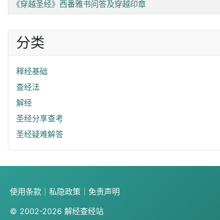
《穿越圣经》西番雅书问答及穿越印章
分类
释经基础
查经法
解经
圣经分享查考
圣经疑难解答
使用条款
｜
私隐政策
｜
免责声明
© 2002-2026
解经查经站