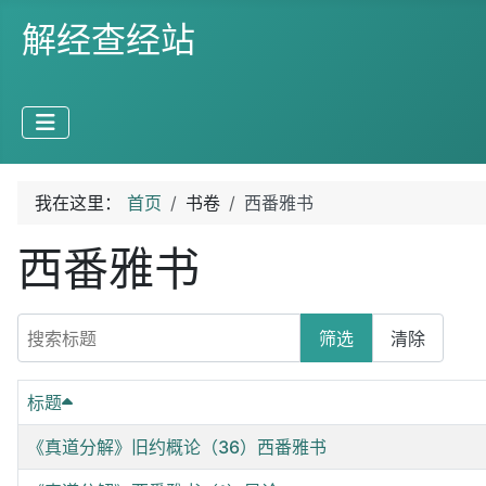
解经查经站
我在这里：
首页
书卷
西番雅书
西番雅书
搜索标题
筛选
清除
标题
《真道分解》旧约概论（36）西番雅书