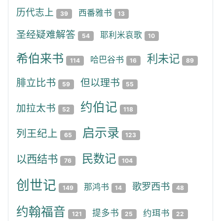
历代志上
西番雅书
39
13
圣经疑难解答
耶利米哀歌
54
10
希伯来书
利未记
哈巴谷书
114
16
89
腓立比书
但以理书
59
55
约伯记
加拉太书
52
118
启示录
列王纪上
65
123
民数记
以西结书
76
104
创世记
歌罗西书
那鸿书
149
14
48
约翰福音
提多书
约珥书
121
25
22