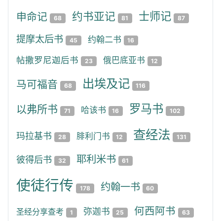
士师记
约书亚记
申命记
68
81
87
提摩太后书
约翰二书
45
16
帖撒罗尼迦后书
俄巴底亚书
23
12
出埃及记
马可福音
68
116
罗马书
以弗所书
哈该书
71
16
102
查经法
玛拉基书
腓利门书
28
12
131
耶利米书
彼得后书
32
61
使徒行传
约翰一书
178
60
何西阿书
弥迦书
圣经分享查考
1
25
63