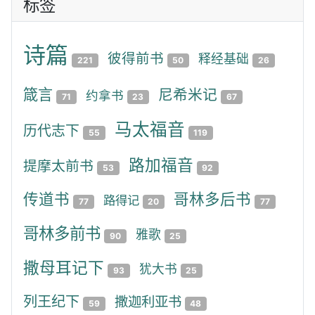
标签
诗篇
彼得前书
释经基础
221
50
26
箴言
尼希米记
约拿书
71
23
67
马太福音
历代志下
55
119
路加福音
提摩太前书
53
92
传道书
哥林多后书
路得记
77
20
77
哥林多前书
雅歌
90
25
撒母耳记下
犹大书
93
25
列王纪下
撒迦利亚书
59
48