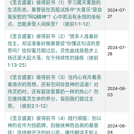
《圣言盛宴》彼得前书（1）学习属天客旅的
生活形态，基督徒在百般试炼中“大喜乐”是自
2024-07-
我安慰的“阿Q精神”？心中若没有永恒的坐标
27
点，怎能承受人间疾苦？（彼前1:1-12）
《圣言盛宴》彼得前书（2）“很多人准备好
信主，却没准备好做基督徒”你懂这句话的意
2024-07-
思吗？信仰蜜月期过后，灵性曲线是稳步上
28
扬还是大起大落，在于持续性的操练（彼前
1:13-25）
《圣言盛宴》彼得前书（3）当内心充斥着恶
毒诡诈的思想，还有空间存放神的话语？对
2024-08-
待灵奶时，还有婴孩爱慕奶一样的热心？勿
03
忘维持属灵生命的养分，皆因我们尝过主
恩。（彼前2:1-12）
《圣言盛宴》彼得前书（4）践行顺服：别以
神的名作为挡箭牌，别做挟神而自高的基督
2024-08-
徒！坚持做守法的好公民，堵住糊涂无知人
04