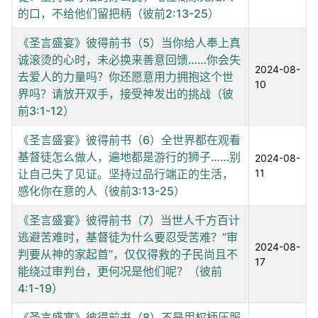
的口，不给他们留把柄（彼前2:13-25）
《圣言盛宴》彼得前书（5）当你给人奉上真
诚滚烫的心时，未必换来善意回馈……你会失
2024-08-
去爱人的力量吗？你还愿意用力拥抱这个世
10
界吗？请放开双手，接受神发出的挑战（彼
前3:1-12）
《圣言盛宴》彼得前书（6）全世界都在观看
基督徒怎么做人，遍地都是游行的狮子……别
2024-08-
让自己失了见证。坚持过品行端正的生活，
11
感化你在意的人（彼前3:13-25）
《圣言盛宴》彼得前书（7）当世人千方百计
逃避苦难时，基督徒为什么要忍受苦难？“审
2024-08-
判要从神的家起首”，仅仅得救的子民尚且不
17
能绕过审判台，更何况是他们呢？（彼前
4:1-19）
《圣言盛宴》彼得前书（8）不是用权柄压服