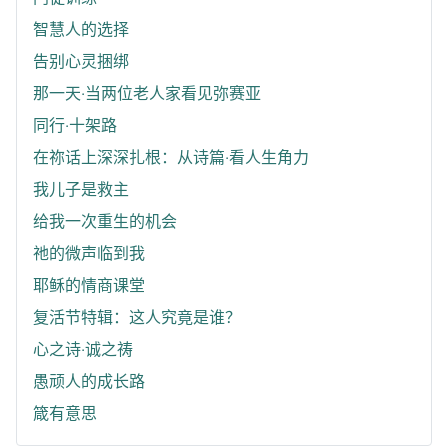
智慧人的选择
告别心灵捆绑
那一天‧当两位老人家看见弥赛亚
同行‧十架路
在祢话上深深扎根：从诗篇‧看人生角力
我儿子是救主
给我一次重生的机会
祂的微声临到我
耶稣的情商课堂
复活节特辑：这人究竟是谁？
心之诗‧诚之祷
愚顽人的成长路
箴有意思