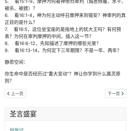
5. 看15:1-9，摩押为何被神惨烈审判（城邑倾覆、水干、
被杀、被掳）？
6. 看16:1-4，神为何主动呼召摩押来到锡安？神审判的真
正目的是什么？
7. 看16:5，这位坐宝座的是指地上的犹大王吗？有何预
表？为何在审判摩押的中间，插入这一节？
8. 看16:6-12，先知描述了摩押的哪些光景？
9. 看16:13-14，为何定下三年期限？不是一年、两年？
静思空间：
你生命中是否经历过“重大变动”？神让你学到什么属灵原
则？
上一篇文章: 《圣言盛宴》以赛亚书（26）佳美葡萄一场空：当人转向
下一篇文章:
上一页
下一页
圣言盛宴
创世记