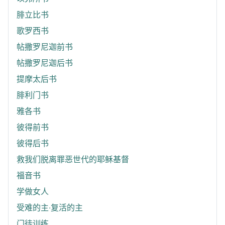
腓立比书
歌罗西书
帖撒罗尼迦前书
帖撒罗尼迦后书
提摩太后书
腓利门书
雅各书
彼得前书
彼得后书
救我们脱离罪恶世代的耶稣基督
福音书
学做女人
受难的主‧复活的主
门徒训练