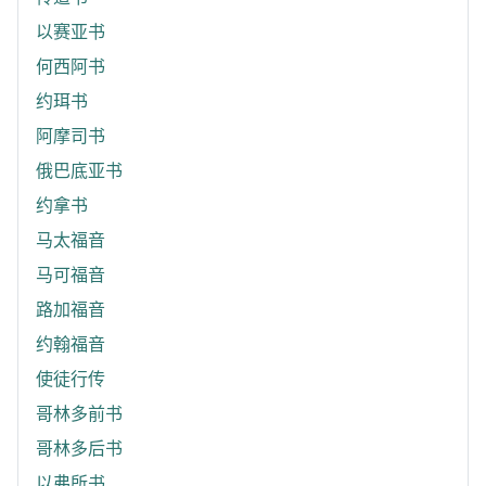
以赛亚书
何西阿书
约珥书
阿摩司书
俄巴底亚书
约拿书
马太福音
马可福音
路加福音
约翰福音
使徒行传
哥林多前书
哥林多后书
以弗所书