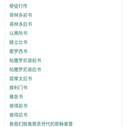
使徒行传
哥林多前书
哥林多后书
以弗所书
腓立比书
歌罗西书
帖撒罗尼迦前书
帖撒罗尼迦后书
提摩太后书
腓利门书
雅各书
彼得前书
彼得后书
救我们脱离罪恶世代的耶稣基督