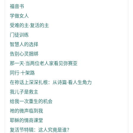
福音书
学做女人
受难的主‧复活的主
门徒训练
智慧人的选择
告别心灵捆绑
那一天‧当两位老人家看见弥赛亚
同行‧十架路
在祢话上深深扎根：从诗篇‧看人生角力
我儿子是救主
给我一次重生的机会
祂的微声临到我
耶稣的情商课堂
复活节特辑：这人究竟是谁？