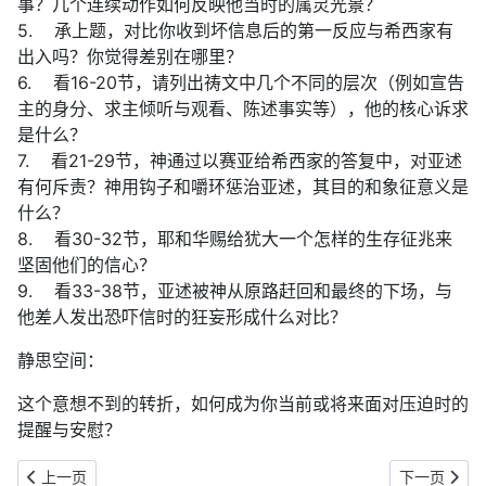
事？几个连续动作如何反映他当时的属灵光景？
5. 承上题，对比你收到坏信息后的第一反应与希西家有
出入吗？你觉得差别在哪里？
6. 看16-20节，请列出祷文中几个不同的层次（例如宣告
主的身分、求主倾听与观看、陈述事实等），他的核心诉求
是什么？
7. 看21-29节，神通过以赛亚给希西家的答复中，对亚述
有何斥责？神用钩子和嚼环惩治亚述，其目的和象征意义是
什么？
8. 看30-32节，耶和华赐给犹大一个怎样的生存征兆来
坚固他们的信心？
9. 看33-38节，亚述被神从原路赶回和最终的下场，与
他差人发出恐吓信时的狂妄形成什么对比？
静思空间：
这个意想不到的转折，如何成为你当前或将来面对压迫时的
提醒与安慰？
上一篇文章: 《圣言盛宴》以赛亚书（43）一夜灭敌，一日延寿：日
下一篇文章:
上一页
下一页